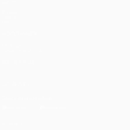
Partidos
UEFA.tv
Sorteos
Gaming
Datos
VISITE TAMBIÉN
UEFA.com
Fundación de la UEFA
ELEGIR IDIOMA
Español
English
Français
Deutsch
Русский
Español
Italiano
SÍGANOS EN
Descarga la app oficial
Privacidad