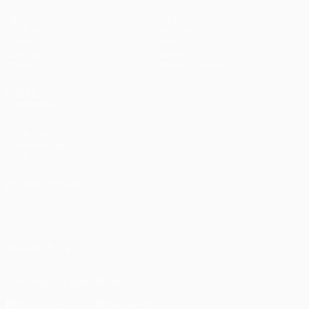
Partidos
Equipos
UEFA.tv
Noticias
Sorteos
Historia
Gaming
Sobre
Datos
Tienda (clubes)
VISITE
TAMBIÉN
UEFA.com
Fundación de la
UEFA
ELEGIR IDIOMA
Español
English
Français
Deutsch
Русский
Español
Italiano
Português
العربية
SÍGANOS EN
Descarga la app oficial