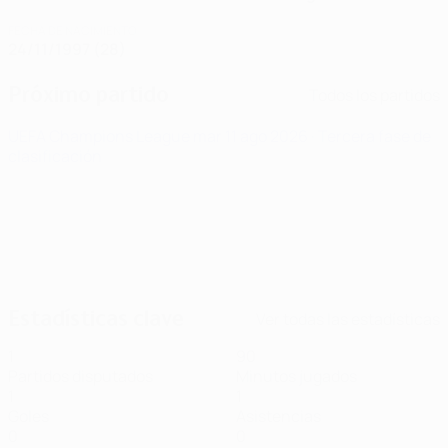
FECHA DE NACIMIENTO
24/11/1997 (28)
Próximo partido
Todos los partidos
UEFA Champions League
mar 11 ago 2026
· Tercera fase de
clasificación
Estadísticas clave
Ver todas las estadísticas
1
90
Partidos disputados
Minutos jugados
1
1
Goles
Asistencias
0
0