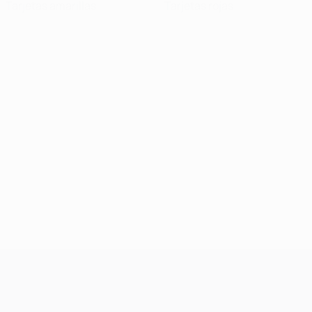
Tarjetas amarillas
Tarjetas rojas
UEFA Champions League