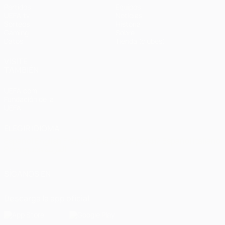
Partidos
Equipos
UEFA.tv
Noticias
Sorteos
Historia
Gaming
Sobre
Datos
Tienda (clubes)
VISITE
TAMBIÉN
UEFA.com
Fundación de la
UEFA
ELEGIR IDIOMA
Español
English
Français
Deutsch
Русский
Español
Italiano
Português
العربية
SÍGANOS EN
Descarga la app oficial