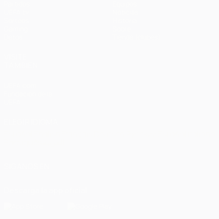
Partidos
Equipos
UEFA.tv
Noticias
Sorteos
Historia
Gaming
Sobre
Datos
Tienda (clubes)
VISITE
TAMBIÉN
UEFA.com
Fundación de la
UEFA
ELEGIR IDIOMA
Español
English
Français
Deutsch
Русский
Español
Italiano
Português
العربية
SÍGANOS EN
Descarga la app oficial