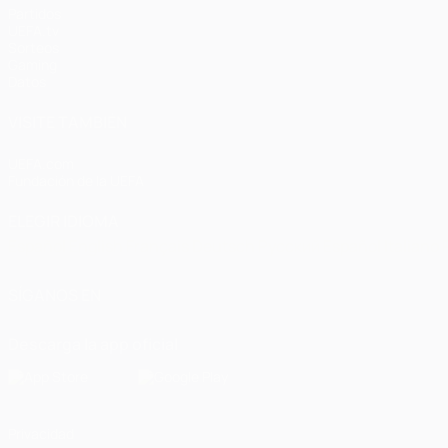
Partidos
UEFA.tv
Sorteos
Gaming
Datos
VISITE TAMBIÉN
UEFA.com
Fundación de la UEFA
ELEGIR IDIOMA
Español
English
Français
Deutsch
Русский
Español
Italiano
SÍGANOS EN
Descarga la app oficial
Privacidad