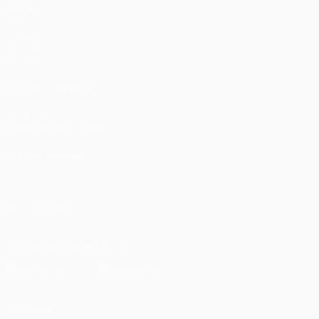
Partidos
UEFA.tv
Sorteos
Gaming
Datos
VISITE TAMBIÉN
UEFA.com
Fundación de la UEFA
ELEGIR IDIOMA
Español
English
Français
Deutsch
Русский
Español
Italiano
SÍGANOS EN
Descarga la app oficial
Privacidad