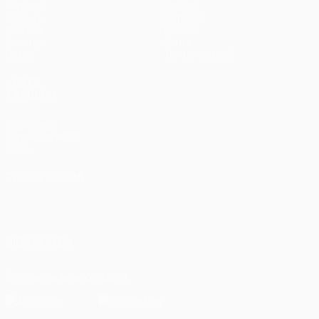
Partidos
Equipos
UEFA.tv
Noticias
Sorteos
Historia
Gaming
Sobre
Datos
Tienda (clubes)
VISITE
TAMBIÉN
UEFA.com
Fundación de la
UEFA
ELEGIR IDIOMA
Español
English
Français
Deutsch
Русский
Español
Italiano
Português
العربية
SÍGANOS EN
Descarga la app oficial