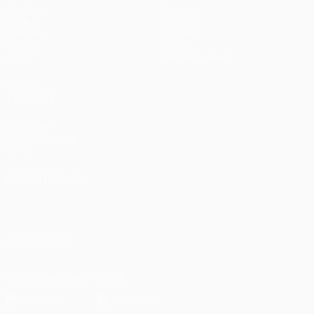
Partidos
Equipos
UEFA.tv
Noticias
Sorteos
Historia
Gaming
Sobre
Datos
Tienda (clubes)
VISITE
TAMBIÉN
UEFA.com
Fundación de la
UEFA
ELEGIR IDIOMA
Español
English
Français
Deutsch
Русский
Español
Italiano
Português
العربية
SÍGANOS EN
Descarga la app oficial