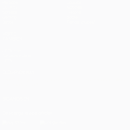
Partidos
Equipos
UEFA.tv
Noticias
Sorteos
Historia
Gaming
Sobre
Datos
Tienda (clubes)
VISITE
TAMBIÉN
UEFA.com
Fundación de la
UEFA
ELEGIR IDIOMA
Español
English
Français
Deutsch
Русский
Español
Italiano
Português
العربية
SÍGANOS EN
Descarga la app oficial