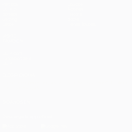
Partidos
Equipos
UEFA.tv
Noticias
Sorteos
Historia
Gaming
Sobre
Datos
Tienda (clubes)
VISITE
TAMBIÉN
UEFA.com
Fundación de la
UEFA
ELEGIR IDIOMA
Español
English
Français
Deutsch
Русский
Español
Italiano
Português
العربية
SÍGANOS EN
Descarga la app oficial