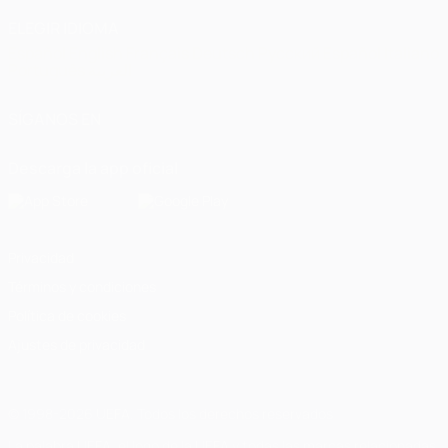
ELEGIR IDIOMA
Español
English
Français
Deutsch
Русский
Español
Italiano
Português
العربية
SÍGANOS EN
Descarga la app oficial
Privacidad
Términos y condiciones
Política de cookies
Ajustes de privacidad
© 1998-2026 UEFA. Todos los derechos reservados
La palabra UEFA, el logo de la UEFA y todas las marcas relacionadas