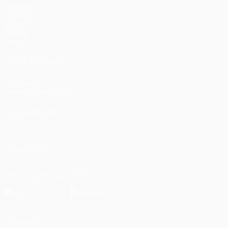
Partidos
UEFA.tv
Sorteos
Gaming
Datos
VISITE TAMBIÉN
UEFA.com
Fundación de la UEFA
ELEGIR IDIOMA
Español
English
Français
Deutsch
Русский
Español
Italiano
SÍGANOS EN
Descarga la app oficial
Privacidad