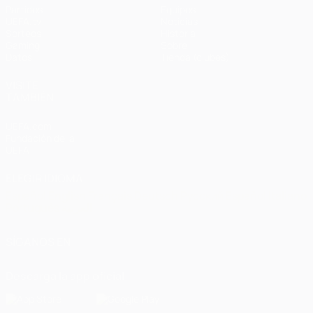
Partidos
Equipos
UEFA.tv
Noticias
Sorteos
Historia
Gaming
Sobre
Datos
Tienda (clubes)
VISITE
TAMBIÉN
UEFA.com
Fundación de la
UEFA
ELEGIR IDIOMA
Español
English
Français
Deutsch
Русский
Español
Italiano
Português
العربية
SÍGANOS EN
Descarga la app oficial