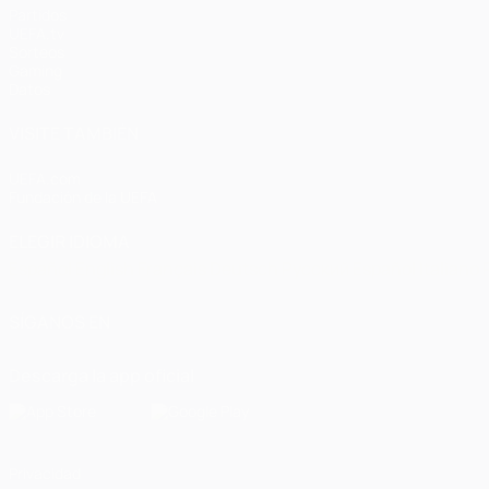
Partidos
UEFA.tv
Sorteos
Gaming
Datos
VISITE TAMBIÉN
UEFA.com
Fundación de la UEFA
ELEGIR IDIOMA
Español
English
Français
Deutsch
Русский
Español
Italiano
SÍGANOS EN
Descarga la app oficial
Privacidad