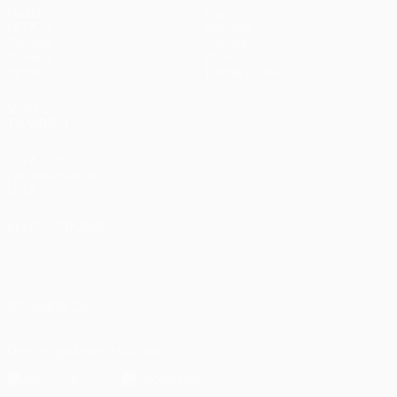
Partidos
Equipos
UEFA.tv
Noticias
Sorteos
Historia
Gaming
Sobre
Datos
Tienda (clubes)
VISITE
TAMBIÉN
UEFA.com
Fundación de la
UEFA
ELEGIR IDIOMA
Español
English
Français
Deutsch
Русский
Español
Italiano
Português
العربية
SÍGANOS EN
Descarga la app oficial