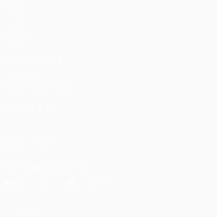
Partidos
UEFA.tv
Sorteos
Gaming
Datos
VISITE TAMBIÉN
UEFA.com
Fundación de la UEFA
ELEGIR IDIOMA
Español
English
Français
Deutsch
Русский
Español
Italiano
SÍGANOS EN
Descarga la app oficial
Privacidad