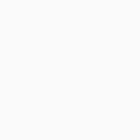
Partidos
Equipos
UEFA.tv
Noticias
Sorteos
Historia
Gaming
Sobre
Datos
Tienda (clubes)
VISITE
TAMBIÉN
UEFA.com
Fundación de la
UEFA
ELEGIR IDIOMA
Español
English
Français
Deutsch
Русский
Español
Italiano
Português
العربية
SÍGANOS EN
Descarga la app oficial