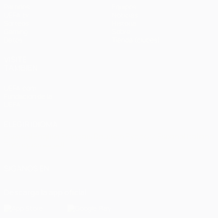
Partidos
Equipos
UEFA.tv
Noticias
Sorteos
Historia
Gaming
Sobre
Datos
Tienda (clubes)
VISITE
TAMBIÉN
UEFA.com
Fundación de la
UEFA
ELEGIR IDIOMA
Español
English
Français
Deutsch
Русский
Español
Italiano
Português
العربية
SÍGANOS EN
Descarga la app oficial