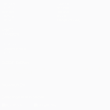
Partidos
Equipos
UEFA.tv
Noticias
Sorteos
Historia
Gaming
Sobre
Datos
Tienda (clubes)
VISITE
TAMBIÉN
UEFA.com
Fundación de la
UEFA
ELEGIR IDIOMA
Español
English
Français
Deutsch
Русский
Español
Italiano
Português
العربية
SÍGANOS EN
Descarga la app oficial