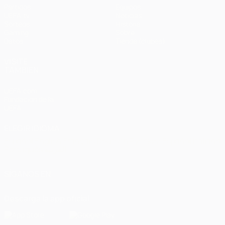
Partidos
Equipos
UEFA.tv
Noticias
Sorteos
Historia
Gaming
Sobre
Datos
Tienda (clubes)
VISITE
TAMBIÉN
UEFA.com
Fundación de la
UEFA
ELEGIR IDIOMA
Español
English
Français
Deutsch
Русский
Español
Italiano
Português
العربية
SÍGANOS EN
Descarga la app oficial