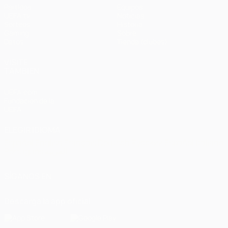
Partidos
Equipos
UEFA.tv
Noticias
Sorteos
Historia
Gaming
Sobre
Datos
Tienda (clubes)
VISITE
TAMBIÉN
UEFA.com
Fundación de la
UEFA
ELEGIR IDIOMA
Español
English
Français
Deutsch
Русский
Español
Italiano
Português
العربية
SÍGANOS EN
Descarga la app oficial