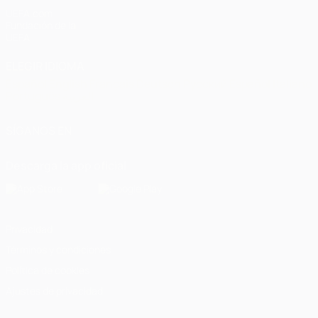
UEFA.com
Fundación de la
UEFA
ELEGIR IDIOMA
Español
English
Français
Deutsch
Русский
Español
Italiano
Português
العربية
SÍGANOS EN
Descarga la app oficial
Privacidad
Términos y condiciones
Política de cookies
Ajustes de privacidad