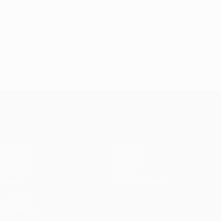
UEFA Champions League
Partidos
Equipos
UEFA.tv
Noticias
Sorteos
Historia
Gaming
Sobre
Datos
Tienda (clubes)
VISITE
TAMBIÉN