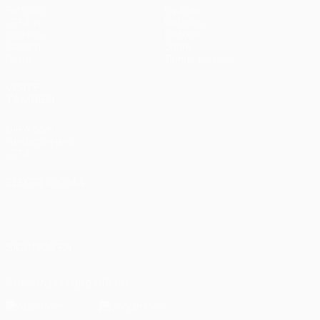
Partidos
Equipos
UEFA.tv
Noticias
Sorteos
Historia
Gaming
Sobre
Datos
Tienda (clubes)
VISITE
TAMBIÉN
UEFA.com
Fundación de la
UEFA
ELEGIR IDIOMA
Español
English
Français
Deutsch
Русский
Español
Italiano
Português
العربية
SÍGANOS EN
Descarga la app oficial