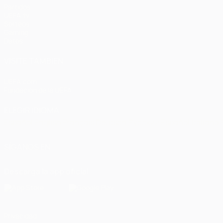
Partidos
UEFA.tv
Sorteos
Gaming
Datos
VISITE TAMBIÉN
UEFA.com
Fundación de la UEFA
ELEGIR IDIOMA
Español
English
Français
Deutsch
Русский
Español
Italiano
SÍGANOS EN
Descarga la app oficial
Privacidad