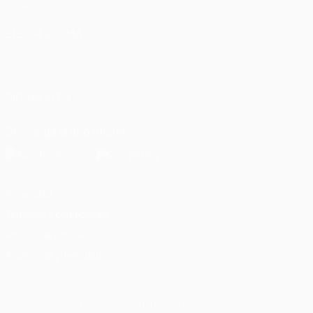
UEFA
ELEGIR IDIOMA
Español
English
Français
Deutsch
Русский
Español
Italiano
Português
العربية
SÍGANOS EN
Descarga la app oficial
Privacidad
Términos y condiciones
Política de cookies
Ajustes de privacidad
© 1998-2026 UEFA. Todos los derechos reservados