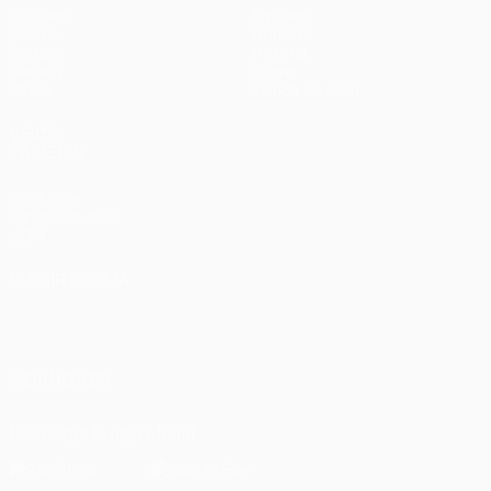
Partidos
Equipos
UEFA.tv
Noticias
Sorteos
Historia
Gaming
Sobre
Datos
Tienda (clubes)
VISITE
TAMBIÉN
UEFA.com
Fundación de la
UEFA
ELEGIR IDIOMA
Español
English
Français
Deutsch
Русский
Español
Italiano
Português
العربية
SÍGANOS EN
Descarga la app oficial