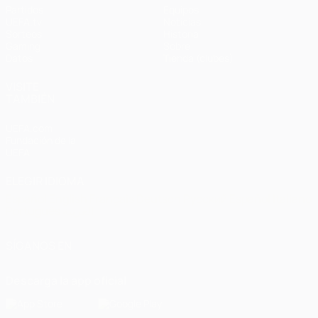
Partidos
Equipos
UEFA.tv
Noticias
Sorteos
Historia
Gaming
Sobre
Datos
Tienda (clubes)
VISITE
TAMBIÉN
UEFA.com
Fundación de la
UEFA
ELEGIR IDIOMA
Español
English
Français
Deutsch
Русский
Español
Italiano
Português
العربية
SÍGANOS EN
Descarga la app oficial