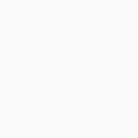
Partidos
UEFA.tv
Sorteos
Gaming
Datos
VISITE TAMBIÉN
UEFA.com
Fundación de la UEFA
ELEGIR IDIOMA
Español
English
Français
Deutsch
Русский
Español
Italiano
SÍGANOS EN
Descarga la app oficial
Privacidad