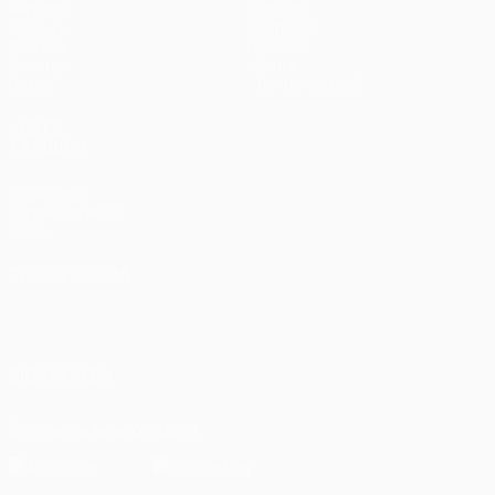
Partidos
Equipos
UEFA.tv
Noticias
Sorteos
Historia
Gaming
Sobre
Datos
Tienda (clubes)
VISITE
TAMBIÉN
UEFA.com
Fundación de la
UEFA
ELEGIR IDIOMA
Español
English
Français
Deutsch
Русский
Español
Italiano
Português
العربية
SÍGANOS EN
Descarga la app oficial