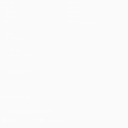
Partidos
Equipos
UEFA.tv
Noticias
Sorteos
Historia
Gaming
Sobre
Datos
Tienda (clubes)
VISITE
TAMBIÉN
UEFA.com
Fundación de la
UEFA
ELEGIR IDIOMA
Español
English
Français
Deutsch
Русский
Español
Italiano
Português
العربية
SÍGANOS EN
Descarga la app oficial