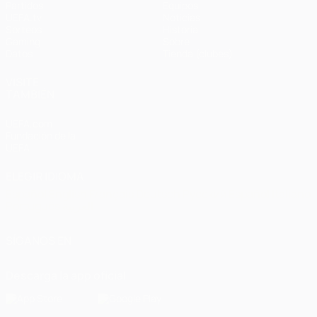
Partidos
Equipos
UEFA.tv
Noticias
Sorteos
Historia
Gaming
Sobre
Datos
Tienda (clubes)
VISITE
TAMBIÉN
UEFA.com
Fundación de la
UEFA
ELEGIR IDIOMA
Español
English
Français
Deutsch
Русский
Español
Italiano
Português
العربية
SÍGANOS EN
Descarga la app oficial