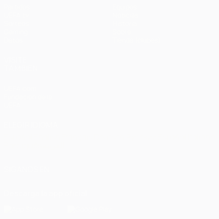
Partidos
Equipos
UEFA.tv
Noticias
Sorteos
Historia
Gaming
Sobre
Datos
Tienda (clubes)
VISITE
TAMBIÉN
UEFA.com
Fundación de la
UEFA
ELEGIR IDIOMA
Español
English
Français
Deutsch
Русский
Español
Italiano
Português
العربية
SÍGANOS EN
Descarga la app oficial