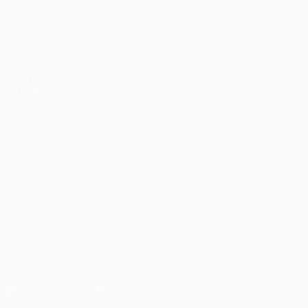
Partidos
Equipos
UEFA.tv
Noticias
Sorteos
Historia
Gaming
Sobre
Datos
Tienda (clubes)
VISITE
TAMBIÉN
UEFA.com
Fundación de la
UEFA
ELEGIR IDIOMA
Español
English
Français
Deutsch
Русский
Español
Italiano
Português
العربية
SÍGANOS EN
Descarga la app oficial