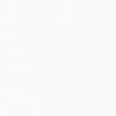
Partidos
Equipos
UEFA.tv
Noticias
Sorteos
Historia
Gaming
Sobre
Datos
Tienda (clubes)
VISITE
TAMBIÉN
UEFA.com
Fundación de la
UEFA
ELEGIR IDIOMA
Español
English
Français
Deutsch
Русский
Español
Italiano
Português
العربية
SÍGANOS EN
Descarga la app oficial