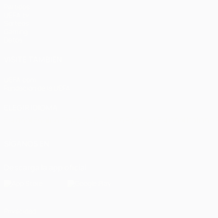
Partidos
UEFA.tv
Sorteos
Gaming
Datos
VISITE TAMBIÉN
UEFA.com
Fundación de la UEFA
ELEGIR IDIOMA
Español
English
Français
Deutsch
Русский
Español
Italiano
SÍGANOS EN
Descarga la app oficial
Privacidad