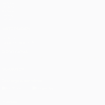
Partidos
UEFA.tv
Sorteos
Gaming
Datos
VISITE TAMBIÉN
UEFA.com
Fundación de la UEFA
ELEGIR IDIOMA
Español
English
Français
Deutsch
Русский
Español
Italiano
SÍGANOS EN
Descarga la app oficial
Privacidad