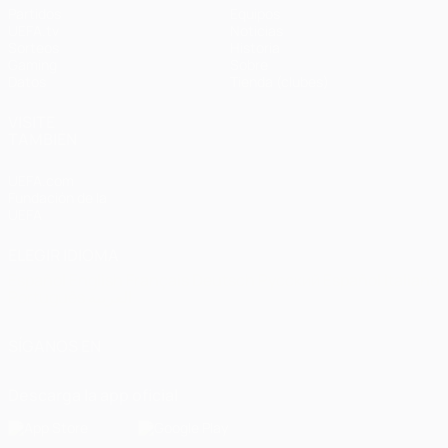
Partidos
Equipos
UEFA.tv
Noticias
Sorteos
Historia
Gaming
Sobre
Datos
Tienda (clubes)
VISITE
TAMBIÉN
UEFA.com
Fundación de la
UEFA
ELEGIR IDIOMA
Español
English
Français
Deutsch
Русский
Español
Italiano
Português
العربية
SÍGANOS EN
Descarga la app oficial