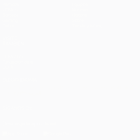
Partidos
Equipos
UEFA.tv
Noticias
Sorteos
Historia
Gaming
Sobre
Datos
Tienda (clubes)
VISITE
TAMBIÉN
UEFA.com
Fundación de la
UEFA
ELEGIR IDIOMA
Español
English
Français
Deutsch
Русский
Español
Italiano
Português
العربية
SÍGANOS EN
Descarga la app oficial