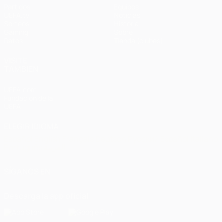
Partidos
Equipos
UEFA.tv
Noticias
Sorteos
Historia
Gaming
Sobre
Datos
Tienda (clubes)
VISITE
TAMBIÉN
UEFA.com
Fundación de la
UEFA
ELEGIR IDIOMA
Español
English
Français
Deutsch
Русский
Español
Italiano
Português
العربية
SÍGANOS EN
Descarga la app oficial