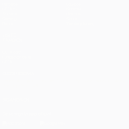
Partidos
Equipos
UEFA.tv
Noticias
Sorteos
Historia
Gaming
Sobre
Datos
Tienda (clubes)
VISITE
TAMBIÉN
UEFA.com
Fundación de la
UEFA
ELEGIR IDIOMA
Español
English
Français
Deutsch
Русский
Español
Italiano
Português
العربية
SÍGANOS EN
Descarga la app oficial