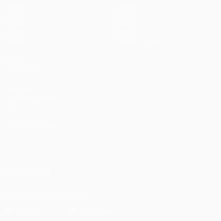
Partidos
Equipos
UEFA.tv
Noticias
Sorteos
Historia
Gaming
Sobre
Datos
Tienda (clubes)
VISITE
TAMBIÉN
UEFA.com
Fundación de la
UEFA
ELEGIR IDIOMA
Español
English
Français
Deutsch
Русский
Español
Italiano
Português
العربية
SÍGANOS EN
Descarga la app oficial