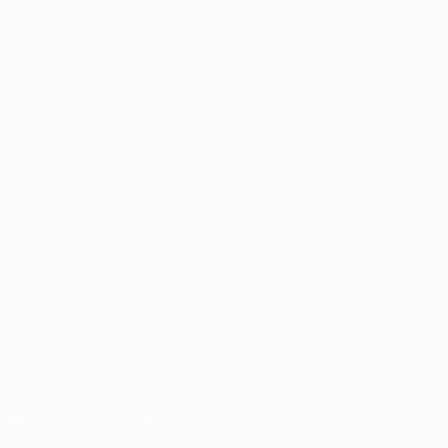
Partidos
Equipos
UEFA.tv
Noticias
Sorteos
Historia
Gaming
Sobre
Datos
Tienda (clubes)
VISITE
TAMBIÉN
UEFA.com
Fundación de la
UEFA
ELEGIR IDIOMA
Español
English
Français
Deutsch
Русский
Español
Italiano
Português
العربية
SÍGANOS EN
Descarga la app oficial