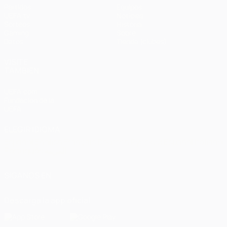
Partidos
Equipos
UEFA.tv
Noticias
Sorteos
Historia
Gaming
Sobre
Datos
Tienda (clubes)
VISITE
TAMBIÉN
UEFA.com
Fundación de la
UEFA
ELEGIR IDIOMA
Español
English
Français
Deutsch
Русский
Español
Italiano
Português
العربية
SÍGANOS EN
Descarga la app oficial