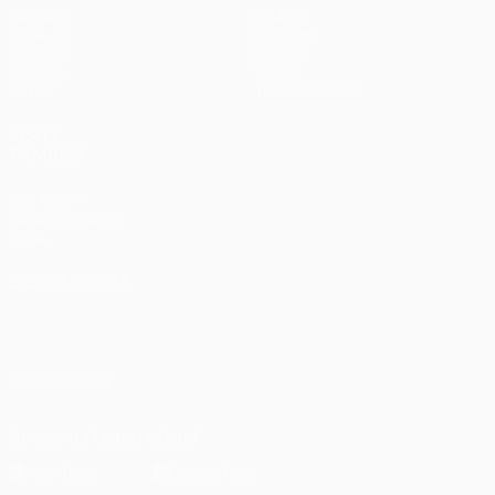
Partidos
Equipos
UEFA.tv
Noticias
Sorteos
Historia
Gaming
Sobre
Datos
Tienda (clubes)
VISITE
TAMBIÉN
UEFA.com
Fundación de la
UEFA
ELEGIR IDIOMA
Español
English
Français
Deutsch
Русский
Español
Italiano
Português
العربية
SÍGANOS EN
Descarga la app oficial