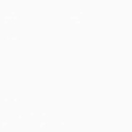
Partidos
Equipos
UEFA.tv
Noticias
Sorteos
Historia
Gaming
Sobre
Datos
Tienda (clubes)
VISITE
TAMBIÉN
UEFA.com
Fundación de la
UEFA
ELEGIR IDIOMA
Español
English
Français
Deutsch
Русский
Español
Italiano
Português
العربية
SÍGANOS EN
Descarga la app oficial