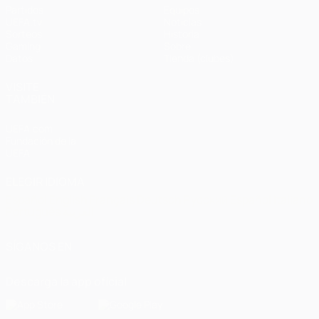
Partidos
Equipos
UEFA.tv
Noticias
Sorteos
Historia
Gaming
Sobre
Datos
Tienda (clubes)
VISITE
TAMBIÉN
UEFA.com
Fundación de la
UEFA
ELEGIR IDIOMA
Español
English
Français
Deutsch
Русский
Español
Italiano
Português
العربية
SÍGANOS EN
Descarga la app oficial