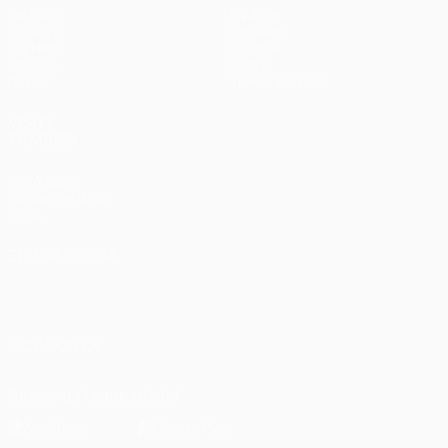
Partidos
Equipos
UEFA.tv
Noticias
Sorteos
Historia
Gaming
Sobre
Datos
Tienda (clubes)
VISITE
TAMBIÉN
UEFA.com
Fundación de la
UEFA
ELEGIR IDIOMA
Español
English
Français
Deutsch
Русский
Español
Italiano
Português
العربية
SÍGANOS EN
Descarga la app oficial