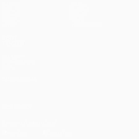
Partidos
Equipos
UEFA.tv
Noticias
Sorteos
Historia
Gaming
Sobre
Datos
Tienda (clubes)
VISITE
TAMBIÉN
UEFA.com
Fundación de la
UEFA
ELEGIR IDIOMA
Español
English
Français
Deutsch
Русский
Español
Italiano
Português
العربية
SÍGANOS EN
Descarga la app oficial