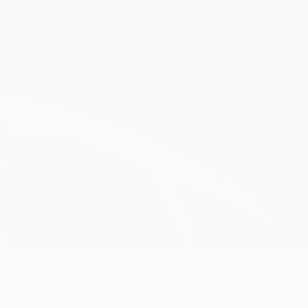
Consíguela
ista