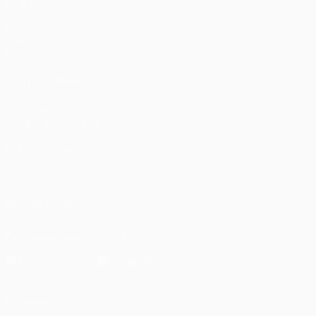
Partidos
UEFA.tv
Sorteos
Gaming
Datos
VISITE TAMBIÉN
UEFA.com
Fundación de la UEFA
ELEGIR IDIOMA
Español
English
Français
Deutsch
Русский
Español
Italiano
SÍGANOS EN
Descarga la app oficial
Privacidad