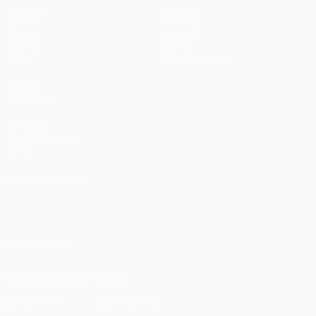
Partidos
Equipos
UEFA.tv
Noticias
Sorteos
Historia
Gaming
Sobre
Datos
Tienda (clubes)
VISITE
TAMBIÉN
UEFA.com
Fundación de la
UEFA
ELEGIR IDIOMA
Español
English
Français
Deutsch
Русский
Español
Italiano
Português
العربية
SÍGANOS EN
Descarga la app oficial